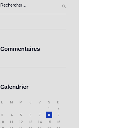
Rechercher :
Commentaires
Calendrier
L
M
M
J
V
S
D
1
2
3
4
5
6
7
8
9
10
11
12
13
14
15
16