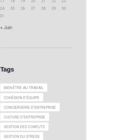
17
18
19
20
21
22
23
24
25
26
27
28
29
30
31
« Juin
Tags
BIEN-ÊTRE AU TRAVAIL
COHÉSION D'ÉQUIPE
CONCIERGERIE D'ENTREPRISE
CULTURE D'ENTREPRISE
GESTION DES CONFLITS
GESTION DU STRESS