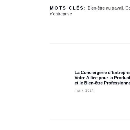
MOTS CLÉS:
Bien-être au travail
,
Co
d'entreprise
Navigation
de
l’article
La Conciergerie d’Entrepris
Post
Votre Alliée pour la Product
précédent:
et le Bien-être Professionne
mai 7, 2024