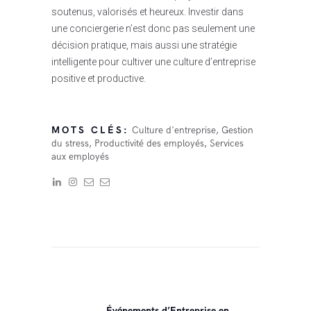
soutenus, valorisés et heureux. Investir dans
une conciergerie n’est donc pas seulement une
décision pratique, mais aussi une stratégie
intelligente pour cultiver une culture d’entreprise
positive et productive.
MOTS CLÉS:
Culture d'entreprise
,
Gestion
du stress
,
Productivité des employés
,
Services
aux employés
Navigation
de
l’article
Événements d’Entreprise en