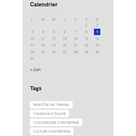
Calendrier
L
M
M
J
V
S
D
1
2
3
4
5
6
7
8
9
10
11
12
13
14
15
16
17
18
19
20
21
22
23
24
25
26
27
28
29
30
31
« Juin
Tags
BIEN-ÊTRE AU TRAVAIL
COHÉSION D'ÉQUIPE
CONCIERGERIE D'ENTREPRISE
CULTURE D'ENTREPRISE